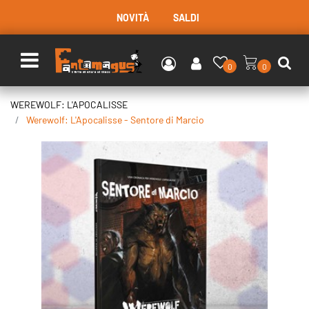
NOVITÀ
SALDI
Open menu
0
0
WEREWOLF: L'APOCALISSE
Werewolf: L'Apocalisse - Sentore di Marcio