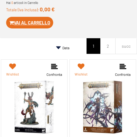
Hai
0
articoli in Carrello
0,00 €
Totale (iva inclusa):
VAI AL CARRELLO
1
2
succ
Wishlist
Wishlist
Confronta
Confronta