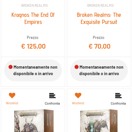
BROKEN REALMS
BROKEN REALMS
Kragnos The End Of
Broken Realms: The
Empires
Exquisite Pursuit
Prezzo
Prezzo
€ 125,00
€ 70,00
Momentaneamente non
Momentaneamente non
disponibile o in arrivo
disponibile o in arrivo
Wishlist
Wishlist
Confronta
Confronta