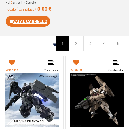
Hai
0
articoli in Carrello
0,00 €
Totale (iva inclusa):
VAI AL CARRELLO
1
2
3
4
5
Wishlist
Wishlist
Confronta
Confronta