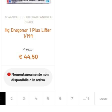
1/144 SCALE - HIGH GRADE AND REAL
GRADE
Hg Dragonar 1 Plus Lifter
1/144
Prezzo
€ 44,50
Momentaneamente non
disponibile o in arrivo
1
2
3
4
5
6
7
...15
succ