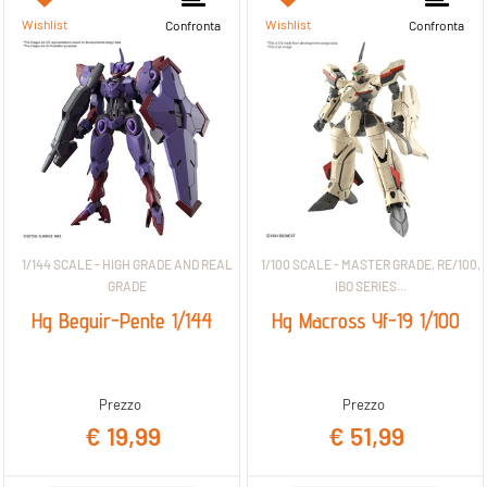
Wishlist
Wishlist
Confronta
Confronta
1/144 SCALE - HIGH GRADE AND REAL
1/100 SCALE - MASTER GRADE, RE/100,
GRADE
IBO SERIES...
Hg Beguir-Pente 1/144
Hg Macross Yf-19 1/100
Prezzo
Prezzo
€ 19,99
€ 51,99