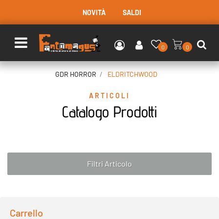
NOVITÀ
SALDI
Open menu
0
0
GDR HORROR
ELDRITCHWOOD
ARTICOLI
Catalogo Prodotti
Filtri Articolo
Carrello