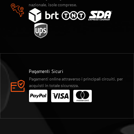
nazionale, isole comprese.
Pagamenti Sicuri
Pagamenti online attraverso i principali circuiti, per
acquisti in totale sicurezza.