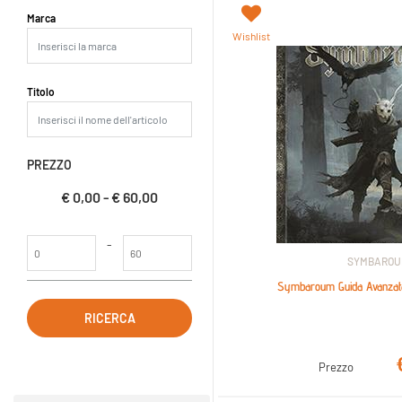
La modifica di un filtro aggiorna automaticamente gli altri filtri dispo
Marca
Wishlist
Titolo
PREZZO
€ 0,00 - € 60,00
Prezzo minimo
Prezzo massimo
-
SYMBARO
Symbaroum Guida Avanzata
Prezzo