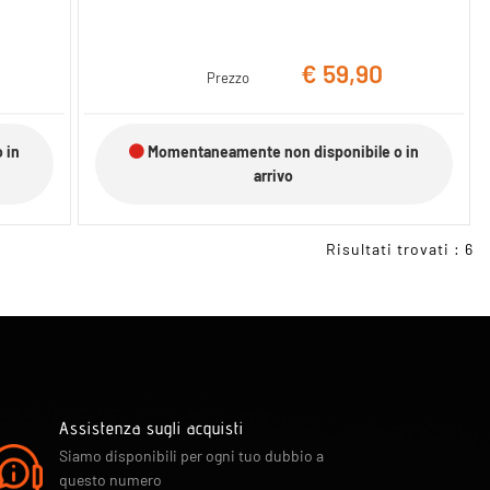
€ 59,90
Prezzo
 in
Momentaneamente non disponibile o in
arrivo
Risultati trovati : 6
Assistenza sugli acquisti
Siamo disponibili per ogni tuo dubbio a
questo numero