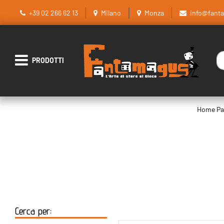
+39 02 266 62 13
Milano
Monza
info@fant
La
Open menu
Home Pa
Cerca per: