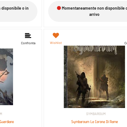
isponibile o in
Momentaneamente non disponibile o
arrivo
Wishlist
Confronta
C
UM
SYMBAROUM
Guardiano
Symbaroum La Corona Di Rame