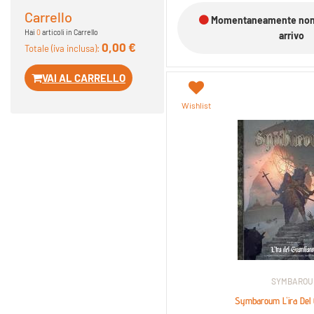
Carrello
Momentaneamente non d
Hai
0
articoli in Carrello
arrivo
0,00 €
Totale (iva inclusa):
VAI AL CARRELLO
Wishlist
SYMBARO
Symbaroum L'ira Del 