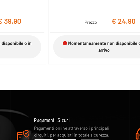
€ 39,90
€ 24,90
Prezzo
isponibile o in
Momentaneamente non disponibile o
arrivo
Pagamenti Sicuri
Pagamenti online attraverso i principali
circuiti, per acquisti in totale sicurezza.