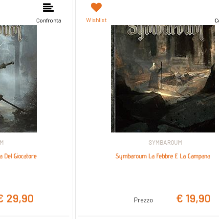
nibili.
Wishlist
Confronta
C
UM
SYMBAROUM
 Del Giocatore
Symbaroum La Febbre E La Campana
€ 29,90
€ 19,90
Prezzo