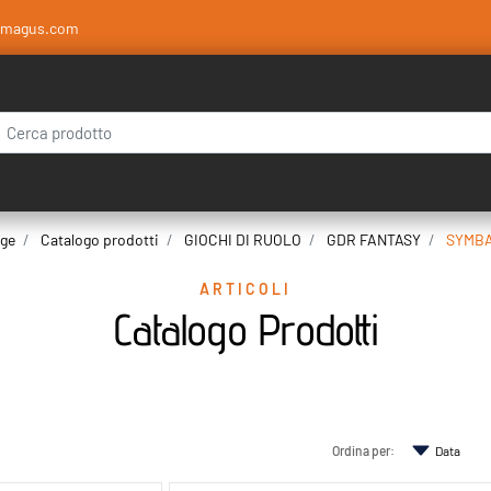
amagus.com
 modifica di un filtro aggiorna automaticamente gli altri filtri disponibili.
ge
Catalogo prodotti
GIOCHI DI RUOLO
GDR FANTASY
SYMB
ARTICOLI
Catalogo Prodotti
Ordina per: