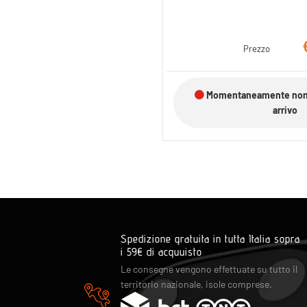
Prezzo
Momentaneamente non d
arrivo
Spedizione gratuita in tutta Italia sopra
i 59€ di acquuisto
Le consegne vengono effettuate su tutto il
territorio nazionale, isole comprese.