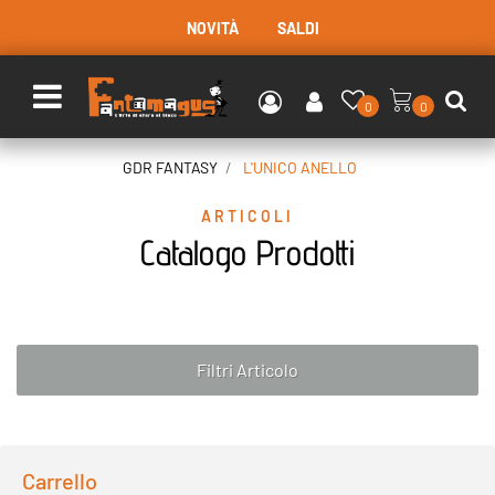
NOVITÀ
SALDI
Open menu
0
0
GDR FANTASY
L'UNICO ANELLO
ARTICOLI
Catalogo Prodotti
Filtri Articolo
Carrello