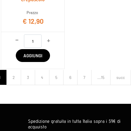
Prezzo
€ 12,90
Quantità
AGGIUNGI
1
2
3
4
5
6
7
...15
succ
Spedizione gratuita in tutta Italia sopra i 59€ di
acquuisto