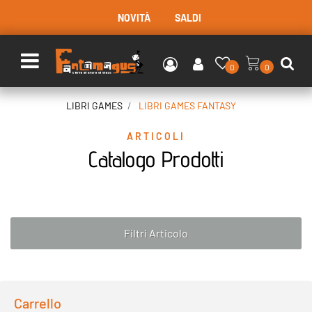
NOVITÀ
SALDI
Open menu
0
0
LIBRI GAMES
LIBRI GAMES FANTASY
ARTICOLI
Catalogo Prodotti
Filtri Articolo
Carrello