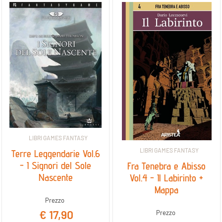
LIBRI GAMES FANTASY
LIBRI GAMES FANTASY
Terre Leggendarie Vol.6
- I Signori del Sole
Fra Tenebra e Abisso
Nascente
Vol.4 - Il Labirinto +
Mappa
Prezzo
€ 17,90
Prezzo