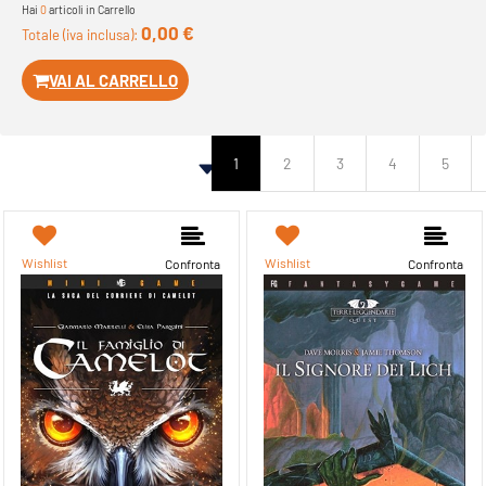
Hai
0
articoli in Carrello
0,00 €
Totale (iva inclusa):
VAI AL CARRELLO
1
2
3
4
5
Wishlist
Wishlist
Confronta
Confronta