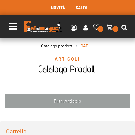
NOVITÀ
SALDI
Open menu
0
0
Catalogo prodotti
DADI
ARTICOLI
Catalogo Prodotti
Filtri Articolo
Carrello