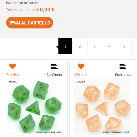
Hai
0
articoli in Carrello
0,00 €
Totale (iva inclusa):
VAI AL CARRELLO
1
2
3
4
5
Wishlist
Wishlist
Confronta
Confronta