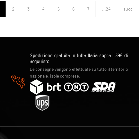
2
3
4
5
6
7
...24
succ
Spedizione gratuita in tutta Italia sopra i 59€ di
acquuisto
Le consegne vengono effettuate su tutto il territorio
nazionale, isole comprese.