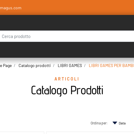
amagus.com
 modifica di un filtro aggiorna automaticamente gli altri filtri disponibili.
e Page
Catalogo prodotti
LIBRI GAMES
LIBRI GAMES PER BAMB
ARTICOLI
Catalogo Prodotti
Ordina per: