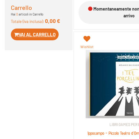
Carrello
Momentaneamente non d
Hai
0
articoli in Carrello
arrivo
0,00 €
Totale (iva inclusa):
VAI AL CARRELLO
Wishlist
LIBRI GAMES PER
Ippocampo - Piccolo Teatro d'Omb