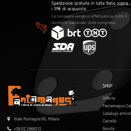
Spedizione gratuita in tutta Italia sopra
i 59€ di acquuisto
Le consegne vengono effettuate su tutto il
territorio nazionale, isole comprese.
SHOP
Offerte
Fantamagus Ca
Catalogo articol
Viale Romagna 50, Milano
Carrello
Novità
+39 02 2666213