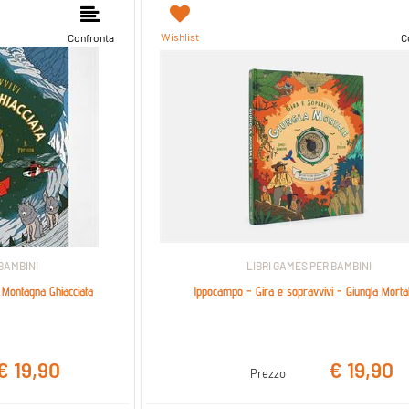
nibili.
Wishlist
Confronta
C
 BAMBINI
LIBRI GAMES PER BAMBINI
 Montagna Ghiacciata
Ippocampo - Gira e sopravvivi - Giungla Morta
€ 19,90
€ 19,90
Prezzo