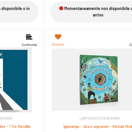
isponibile o in
Momentaneamente non disponibile o
arrivo
Wishlist
Confronta
C
 BAMBINI
LIBRI GAMES PER BAMBINI
re - I Tre Porcellini
Ippocampo - Gira e sopravvivi - Pericolo Pirat