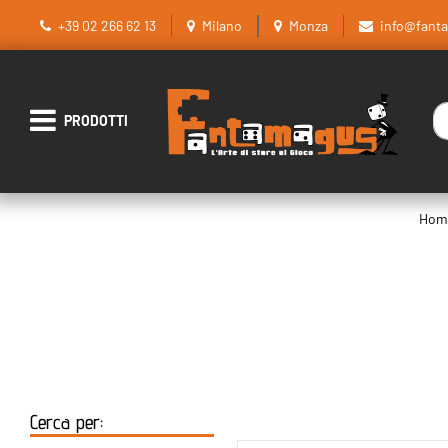
+39 02 266 62 13
Milano
Monza
info@fant
La
Open menu
Hom
Cerca per: