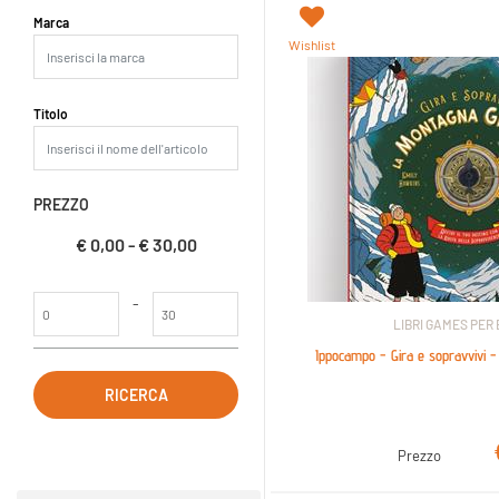
La modifica di un filtro aggiorna automaticamente gli altri filtri dispo
Marca
Wishlist
Titolo
PREZZO
€ 0,00 - € 30,00
Prezzo minimo
Prezzo massimo
-
LIBRI GAMES PER
Ippocampo - Gira e sopravvivi -
Prezzo