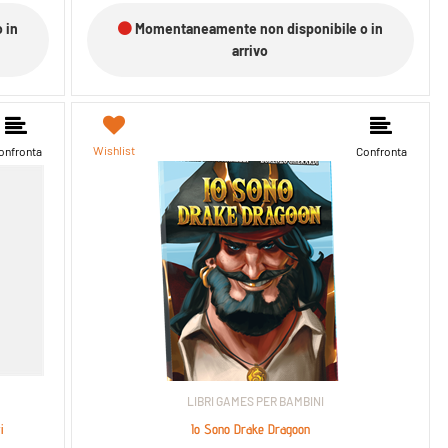
 in
Momentaneamente non disponibile o in
arrivo
Wishlist
onfronta
Confronta
LIBRI GAMES PER BAMBINI
i
Io Sono Drake Dragoon