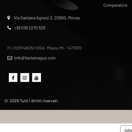
Comparatore
Via Gaetana Agnesi 2, 20900, Monza
+39 039 2270 529
P.I.11297480151 | REA: Milano MI - 1477670
info@fantamagus.com
©
2026
Tutti i diritti riservati.
Inf