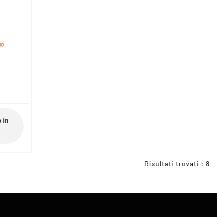
io
 in
Risultati trovati : 8