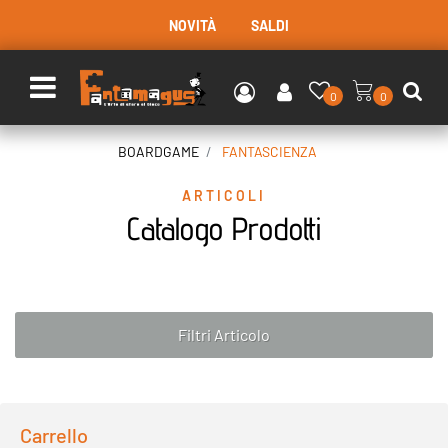
NOVITÀ
SALDI
Open menu
0
0
BOARDGAME
FANTASCIENZA
ARTICOLI
Catalogo Prodotti
Filtri Articolo
Carrello