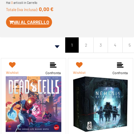
Hai
0
articoli in Carrello
0,00 €
Totale (iva inclusa):
VAI AL CARRELLO
1
2
3
4
5
Wishlist
Wishlist
Confronta
Confronta