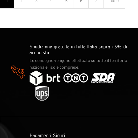
1
2
3
4
5
6
7
succ
Spedizione gratuita in tutta Italia sopra i 59€ di
acquuisto
Le consegne vengono effettuate su tutto il territorio
nazionale, isole comprese.
Pagamenti Sicuri