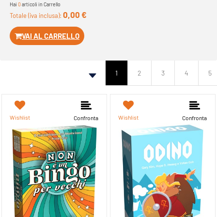
Hai
0
articoli in Carrello
0,00 €
Totale (iva inclusa):
VAI AL CARRELLO
1
2
3
4
5
Wishlist
Wishlist
Confronta
Confronta