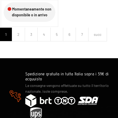
Momentaneamente non
disponibile o in arrivo
1
2
3
4
5
6
7
succ
Spedizione gratuita in tutta Italia sopra i 59€ di
acquuisto
Le consegne vengono effettuate su tutto il territorio
nazionale, isole comprese.