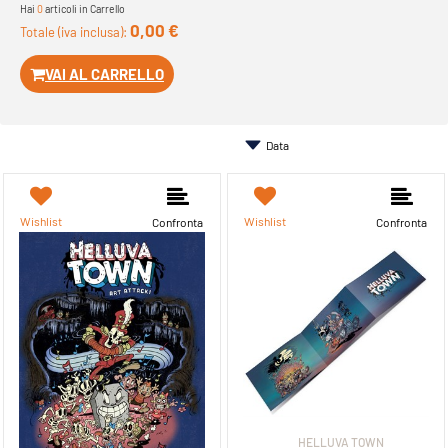
Hai
0
articoli in Carrello
0,00 €
Totale (iva inclusa):
VAI AL CARRELLO
Wishlist
Wishlist
Confronta
Confronta
HELLUVA TOWN