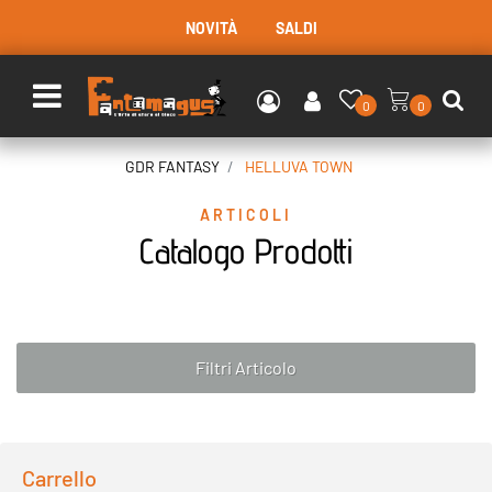
NOVITÀ
SALDI
Open menu
0
0
GDR FANTASY
HELLUVA TOWN
ARTICOLI
Catalogo Prodotti
Filtri Articolo
Carrello