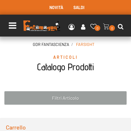
NOVITÀ
SALDI
Open menu
0
0
GDR FANTASCIENZA
FARSIGHT
ARTICOLI
Catalogo Prodotti
Filtri Articolo
Carrello