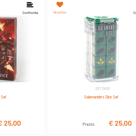
nibili.
Wishlist
Confronta
C
SET DADI
 Set
Salamanders Dice Set
€ 25,00
€ 25,00
Prezzo