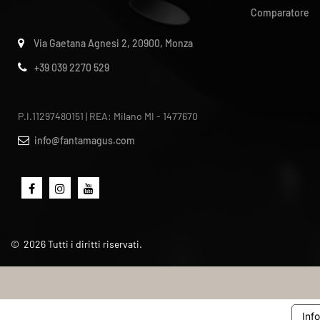
Comparatore
Via Gaetana Agnesi 2, 20900, Monza
+39 039 2270 529
P.I.11297480151 | REA: Milano MI - 1477670
info@fantamagus.com
©
2026
Tutti i diritti riservati.
Inf