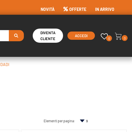
NOVITÀ
OFFERTE
IN ARRIVO
DIVENTA
ACCEDI
0
0
CLIENTE
 DADI
Elementi per pagina: