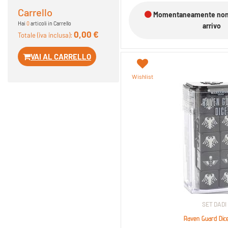
Carrello
Momentaneamente non d
Hai
0
articoli in Carrello
arrivo
0,00 €
Totale (iva inclusa):
VAI AL CARRELLO
Wishlist
SET DADI
Raven Guard Dic