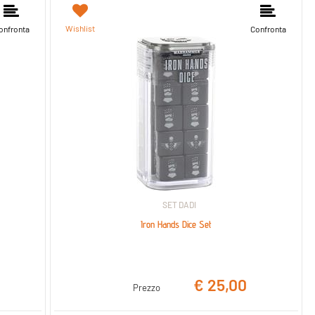
Wishlist
onfronta
Confronta
SET DADI
Iron Hands Dice Set
€ 25,00
Prezzo