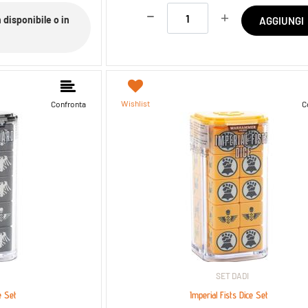
Quantità
isponibile o in
AGGIUNGI
Wishlist
Confronta
C
SET DADI
e Set
Imperial Fists Dice Set