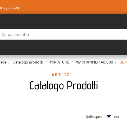
amagus.com
 modifica di un filtro aggiorna automaticamente gli altri filtri disponibili.
age
Catalogo prodotti
MINIATURE
WARHAMMER 40.000
SET
ARTICOLI
Catalogo Prodotti
Ordina per: