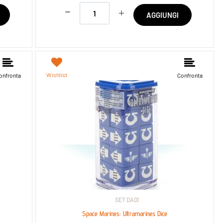
Quantità
AGGIUNGI
Wishlist
onfronta
Confronta
SET DADI
Space Marines: Ultramarines Dice