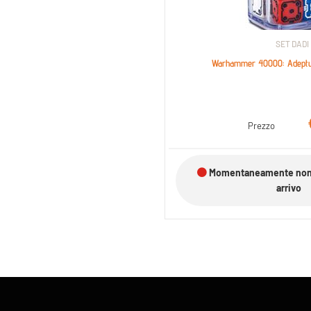
SET DADI
Warhammer 40000: Adeptus
Prezzo
Momentaneamente non d
arrivo