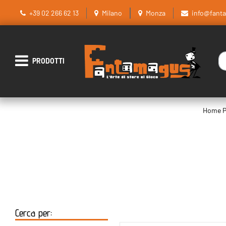
+39 02 266 62 13
Milano
Monza
info@fant
La
Open menu
Home P
Cerca per: