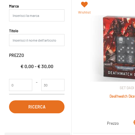
La modifica di un filtro aggiorna automaticamente gli altri filtri dispo
Marca
Wishlist
Titolo
PREZZO
€ 0,00 - € 30,00
Prezzo minimo
Prezzo massimo
-
SET DADI
Deathwatch Dice
Prezzo