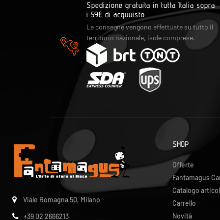
Spedizione gratuita in tutta Italia sopra
i 59€ di acquuisto
Le consegne vengono effettuate su tutto il
territorio nazionale, isole comprese.
SHOP
Offerte
Fantamagus Ca
Catalogo articol
Viale Romagna 50, Milano
Carrello
Novità
+39 02 2666213