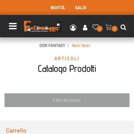
NOVITÀ
SALDI
Open menu
0
0
GDR FANTASY
Nobi Nobi
ARTICOLI
Catalogo Prodotti
Filtri Articolo
Carrello