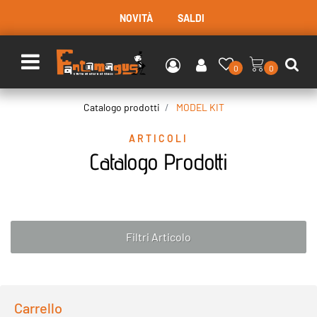
NOVITÀ
SALDI
Open menu
0
0
Catalogo prodotti
MODEL KIT
ARTICOLI
Catalogo Prodotti
Filtri Articolo
Carrello