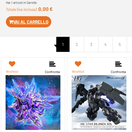
Hai
0
articoli in Carrello
0,00 €
Totale (iva inclusa):
VAI AL CARRELLO
1
2
3
4
5
Wishlist
Wishlist
Confronta
Confronta