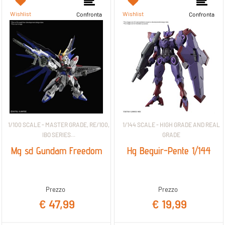
Wishlist
Wishlist
Confronta
Confronta
1/100 SCALE - MASTER GRADE, RE/100,
1/144 SCALE - HIGH GRADE AND REAL
IBO SERIES...
GRADE
Mg sd Gundam Freedom
Hg Beguir-Pente 1/144
Prezzo
Prezzo
€ 47,99
€ 19,99