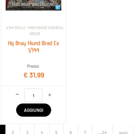
1/144 SCALE - HIGH GRADE AND REAL
GRADE
Hg Bray Hiund Brad Ex
1/144
Prezzo
€ 31,99
Quantità
AGGIUNGI
2
3
4
5
6
7
...24
succ