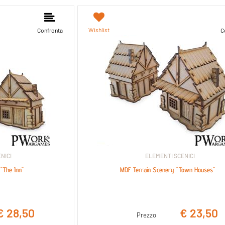
nibili.
Wishlist
Confronta
C
NICI
ELEMENTI SCENICI
"The Inn"
MDF Terrain Scenery "Town Houses"
€ 28,50
€ 23,50
Prezzo