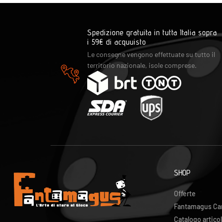
Spedizione gratuita in tutta Italia sopra
i 59€ di acquuisto
Le consegne vengono effettuate su tutto il
territorio nazionale, isole comprese.
SHOP
Offerte
Fantamagus Ca
Catalogo articol