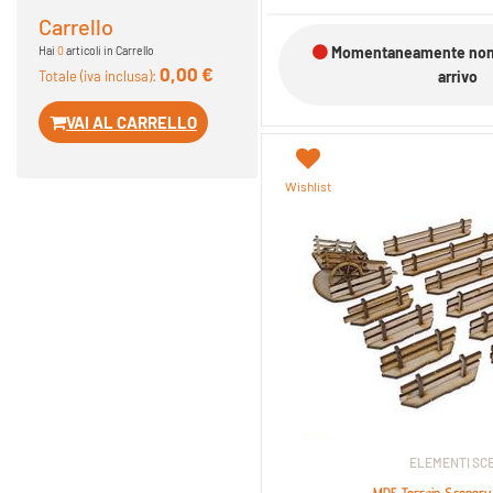
Carrello
Hai
0
articoli in Carrello
Momentaneamente non d
0,00 €
Totale (iva inclusa):
arrivo
VAI AL CARRELLO
Wishlist
ELEMENTI SCE
MDF Terrain Scenery