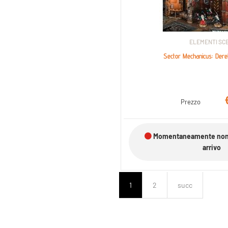
ELEMENTI SCE
Sector Mechanicus: Dere
Prezzo
Momentaneamente non d
arrivo
1
2
succ