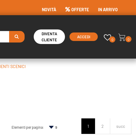
NOVITÀ
OFFERTE
IN ARRIVO
DIVENTA
ACCEDI
0
0
CLIENTE
ENTI SCENICI
1
2
succ
Elementi per pagina: