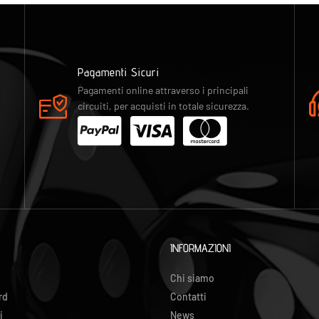
Pagamenti Sicuri
Pagamenti online attraverso i principali
circuiti, per acquisti in totale sicurezza.
INFORMAZIONI
Chi siamo
rd
Contatti
i
News