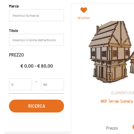
La modifica di un filtro aggiorna automaticamente gli altri filtri dispo
Marca
Wishlist
Titolo
PREZZO
€ 0,00 - € 80,00
Prezzo minimo
Prezzo massimo
-
ELEMENTI SCE
MDF Terrain Scenery 
Prezzo