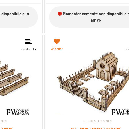
isponibile o in
Momentaneamente non disponibile o
arrivo
Wishlist
Confronta
C
NICI
ELEMENTI SCENICI
 "Fences"
MDF Terrain Scenery "Graveyard"