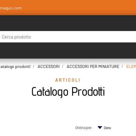
amagus.com
 modifica di un filtro aggiorna automaticamente gli altri filtri disponibili.
atalogo prodotti
ACCESSORI
ACCESSORI PER MINIATURE
ELEM
ARTICOLI
Catalogo Prodotti
Ordina per: