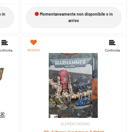
 in
Momentaneamente non disponibile o in
arrivo
Wishlist
onfronta
Confronta
ELEMENTI SCENICI
40k: Battlezone Manufactorum Battlefield