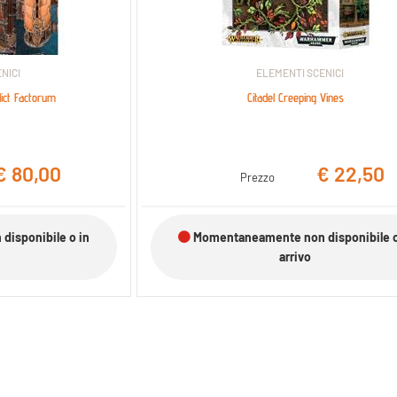
NICI
ELEMENTI SCENICI
lict Factorum
Citadel Creeping Vines
€ 80,00
€ 22,50
Prezzo
isponibile o in
Momentaneamente non disponibile o
arrivo