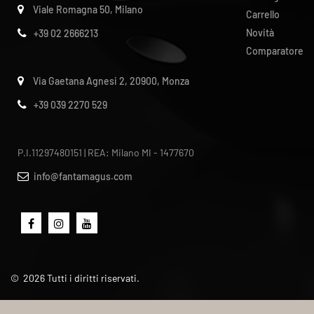
Viale Romagna 50, Milano
Carrello
Novità
+39 02 2666213
Comparatore
Via Gaetana Agnesi 2, 20900, Monza
+39 039 2270 529
P.I.11297480151 | REA: Milano MI - 1477670
info@fantamagus.com
©
2026
Tutti i diritti riservati.