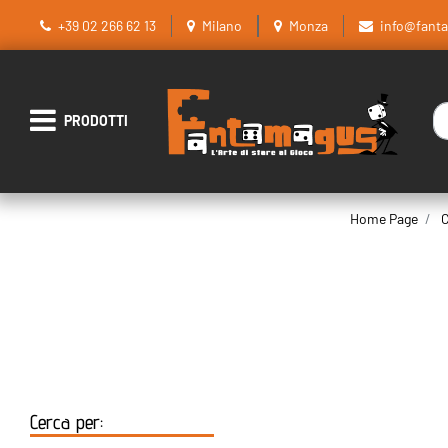
+39 02 266 62 13
Milano
Monza
info@fant
La
Open menu
Home Page
C
Cerca per: