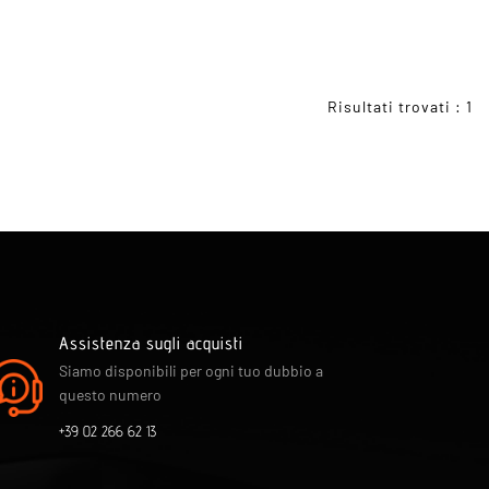
Risultati trovati : 1
Assistenza sugli acquisti
Siamo disponibili per ogni tuo dubbio a
questo numero
+39 02 266 62 13