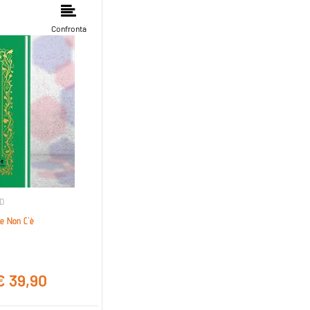
nibili.
Confronta
D
he Non C'è
€ 39,90