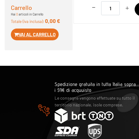
Quantità
Carrello
Hai
0
articoli in Carrello
0,00 €
Totale (iva inclusa):
VAI AL CARRELLO
Spedizione gratuita in tutta Italia sopra
i 59€ di acquuisto
Le consegne vengono effettuate su tutto il
territorio nazionale, isole comprese.