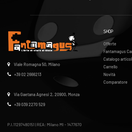
SHOP
Offerte
Fantamagus Ca
Catalogo articol
Viale Romagna 50, Milano
Carrello
Novità
+39 02 2666213
Comparatore
Via Gaetana Agnesi 2, 20900, Monza
+39 039 2270 529
P.I.11297480151 | REA: Milano MI - 1477670