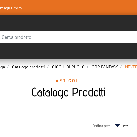
amagus.com
 modifica di un filtro aggiorna automaticamente gli altri filtri disponibili.
age
Catalogo prodotti
GIOCHI DI RUOLO
GDR FANTASY
NEVE
ARTICOLI
Catalogo Prodotti
Ordina per: