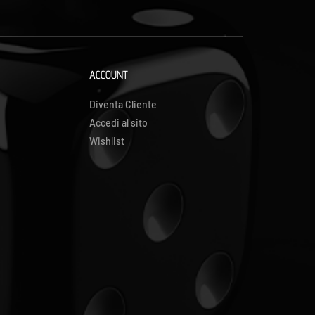
ACCOUNT
Diventa Cliente
Accedi al sito
Wishlist