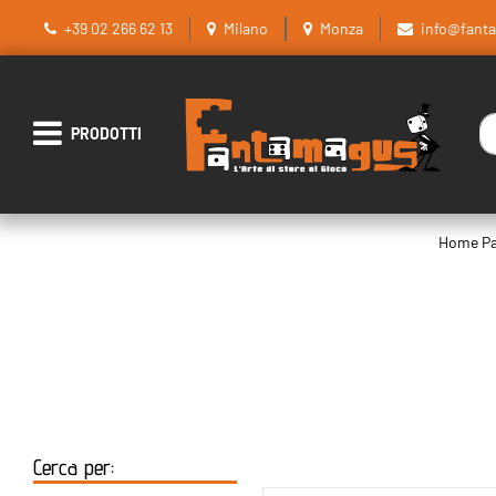
+39 02 266 62 13
Milano
Monza
info@fant
La
Open menu
Home P
Cerca per: