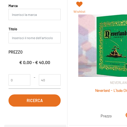
La modifica di un filtro aggiorna automaticamente gli altri filtri dispo
Marca
Wishlist
Titolo
PREZZO
€ 0,00 - € 40,00
Prezzo minimo
Prezzo massimo
-
NEVERLAN
Neverland - L'Isola C
Prezzo