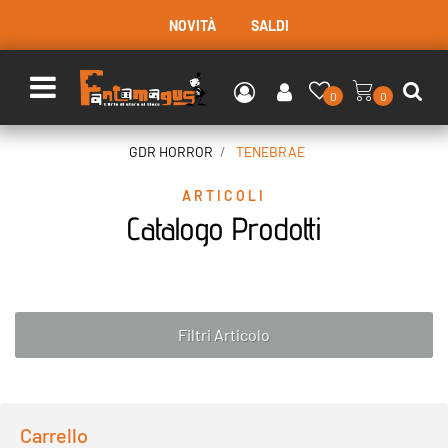
NOVITÀ
SALDI
Open menu
0
0
GDR HORROR
TENEBRAE
ARTICOLI
Catalogo Prodotti
Filtri Articolo
Carrello