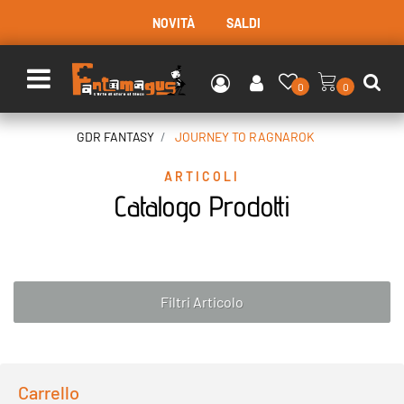
NOVITÀ
SALDI
Open menu
0
0
GDR FANTASY
JOURNEY TO RAGNAROK
ARTICOLI
Catalogo Prodotti
Filtri Articolo
Carrello