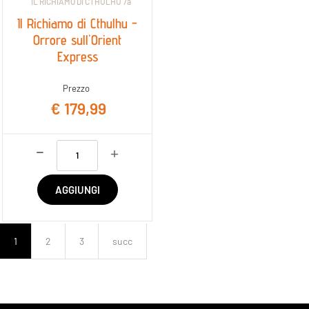
IL RICHIAMO DI CTHULHU 7a
Il Richiamo di Cthulhu -
Orrore sull'Orient
Express
Prezzo
€ 179,99
Quantità
AGGIUNGI
1
2
3
succ