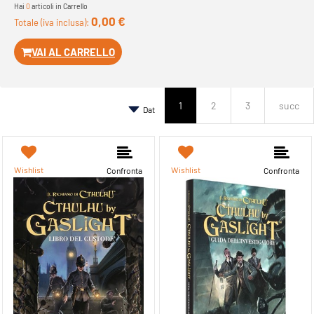
Hai
0
articoli in Carrello
0,00 €
Totale (iva inclusa):
VAI AL CARRELLO
1
2
3
succ
Wishlist
Wishlist
Confronta
Confronta