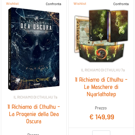
Wishlist
Wishlist
Confronta
Confronta
IL RICHIAMO DI CTHULHU 7a
Il Richiamo di Cthulhu -
Le Maschere di
Nyarlathotep
IL RICHIAMO DI CTHULHU 7a
Il Richiamo di Cthulhu -
Prezzo
La Progenie della Dea
€ 149,99
Oscura
Quantità
Prezzo