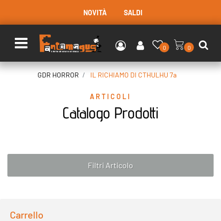
NOVITÀ
SALDI
Open menu
0
0
GDR HORROR
IL RICHIAMO DI CTHULHU 7a
ARTICOLI
Catalogo Prodotti
Filtri Articolo
Carrello