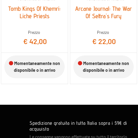
Tomb Kings Of Khemri:
Arcane Journal: The War
Liche Priests
Of Settra's Fury
Prezzo
Prezzo
€ 42,00
€ 22,00
Momentaneamente non
Momentaneamente non
disponibile o in arrivo
disponibile o in arrivo
Spedizione gratuita in tutta Italia sopra i 59€ di
acquuisto
Le consegne vengono effettuate su tutto il territorio