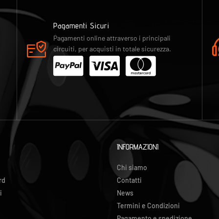
Pagamenti Sicuri
Pagamenti online attraverso i principali
circuiti, per acquisti in totale sicurezza.
INFORMAZIONI
Chi siamo
rd
Contatti
i
News
Termini e Condizioni
Pagamento e spedizione