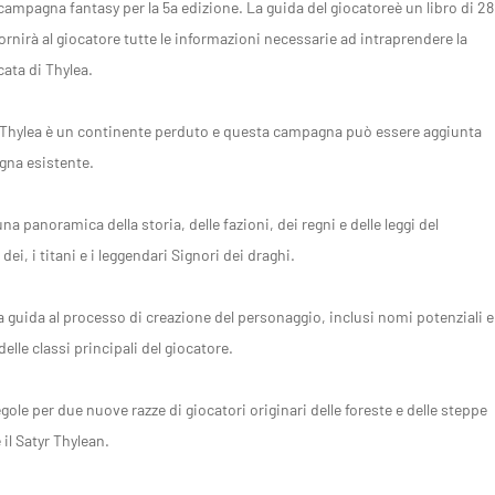
ampagna fantasy per la 5a edizione. La guida del giocatoreè un libro di 28
rnirà al giocatore tutte le informazioni necessarie ad intraprendere la
cata di Thylea.
a, Thylea è un continente perduto e questa campagna può essere aggiunta
gna esistente.
anoramica della storia, delle fazioni, dei regni e delle leggi del
ei, i titani e i leggendari Signori dei draghi.
ida al processo di creazione del personaggio, inclusi nomi potenziali e
elle classi principali del giocatore.
e per due nuove razze di giocatori originari delle foreste e delle steppe
 il Satyr Thylean.