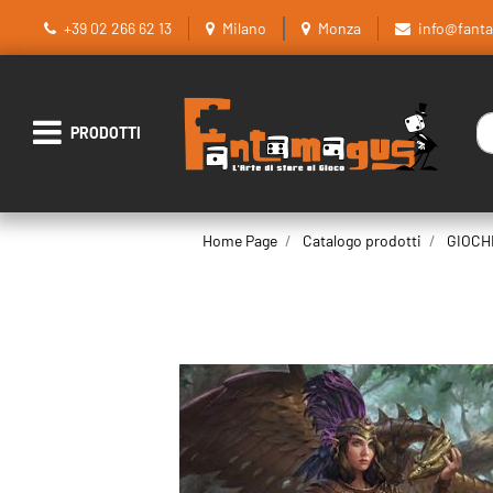
+39 02 266 62 13
Milano
Monza
info@fant
La
Open menu
Home Page
Catalogo prodotti
GIOCH