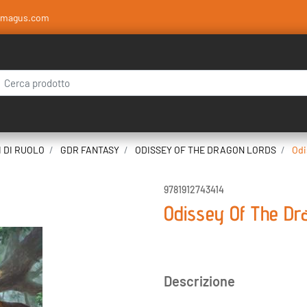
amagus.com
 modifica di un filtro aggiorna automaticamente gli altri filtri disponibili.
I DI RUOLO
GDR FANTASY
ODISSEY OF THE DRAGON LORDS
Odi
9781912743414
Odissey Of The Dra
Descrizione