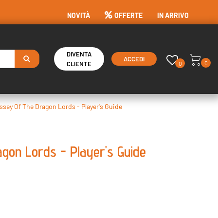
NOVITÀ
OFFERTE
IN ARRIVO
DIVENTA
ACCEDI
0
0
CLIENTE
ssey Of The Dragon Lords - Player's Guide
gon Lords - Player's Guide