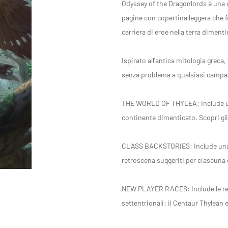
Odyssey of the Dragonlords è una c
pagine con copertina leggera che fo
carriera di eroe nella terra dimenti
Ispirato all'antica mitologia grec
senza problema a qualsiasi campa
THE WORLD OF THYLEA: Include una p
continente dimenticato. Scopri gli d
CLASS BACKSTORIES: Include una gu
retroscena suggeriti per ciascuna d
NEW PLAYER RACES: Include le regol
settentrionali: il Centaur Thylean e