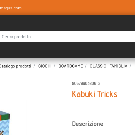
amagus.com
 modifica di un filtro aggiorna automaticamente gli altri filtri disponibili.
Catalogo prodotti
GIOCHI
BOARDGAME
CLASSICI-FAMIGLIA
8057960380613
Kabuki Tricks
Descrizione