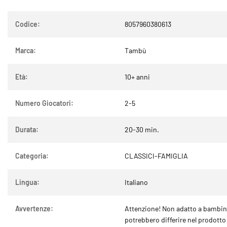
Codice:
8057960380613
Marca:
Tambù
Età:
10+ anni
Numero Giocatori:
2-5
Durata:
20-30 min.
Categoria:
CLASSICI-FAMIGLIA
Lingua:
Italiano
Avvertenze:
Attenzione! Non adatto a bambini 
potrebbero differire nel prodotto 