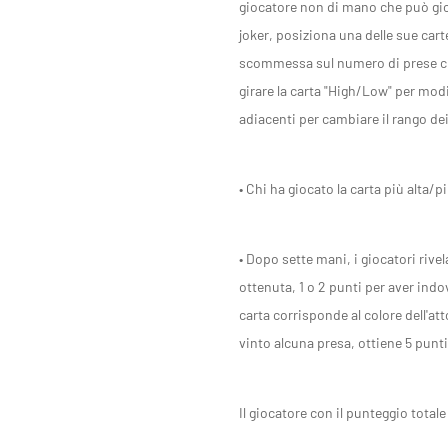
giocatore non di mano che può gio
joker, posiziona una delle sue car
scommessa sul numero di prese che v
girare la carta "High/Low" per mod
adiacenti per cambiare il rango de
• Chi ha giocato la carta più alta/
• Dopo sette mani, i giocatori riv
ottenuta, 1 o 2 punti per aver indo
carta corrisponde al colore dell'atto
vinto alcuna presa, ottiene 5 punti
Il giocatore con il punteggio totale 