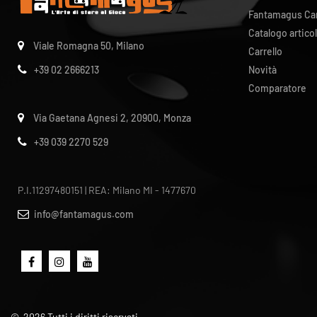
Fantamagus Ca
Catalogo articol
Viale Romagna 50, Milano
Carrello
Novità
+39 02 2666213
Comparatore
Via Gaetana Agnesi 2, 20900, Monza
+39 039 2270 529
P.I.11297480151 | REA: Milano MI - 1477670
info@fantamagus.com
©
2026
Tutti i diritti riservati.