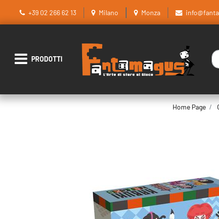
+39 02 266 62 13
Milano
Monza
info@fant
La
Open menu
Home Page