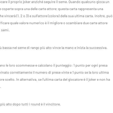
care il proprio joker anziché seguire il seme. Quando qualcuno gioca un
te coperte sopra una delle carte attore; questa carta rappresenta una
incerà (1, 2 o 3) e sull'attore (colore) della sua ultima carta. Inoltre, può
ificare quale valore numerico è il migliore o scambiare due carte attore
i semi.
più bassa nel seme di rango più alto vince la mano e inizia la successiva.
elano le loro scommesse e calcolano il punteggio: 1 punto per ogni presa
vinato correttamente il numero di prese vinte e 1 punto se la loro ultima
re scelto. In alternativa, se l'ultima carta del giocatore è il joker e non ha
.
più alto dopo tutti i round è il vincitore.