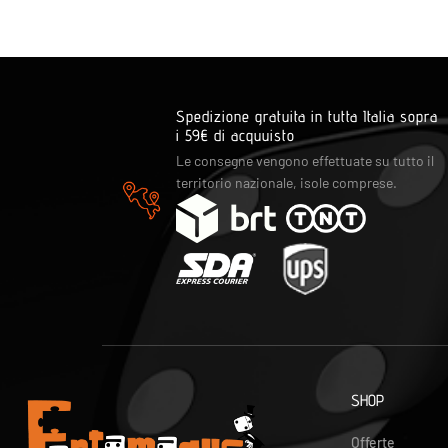
Spedizione gratuita in tutta Italia sopra
i 59€ di acquuisto
Le consegne vengono effettuate su tutto il
territorio nazionale, isole comprese.
SHOP
Offerte