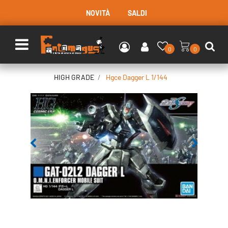
NOVITÀ
SALDI
Open menu
0
0
HIGH GRADE
Hgce Dagger L 1/144