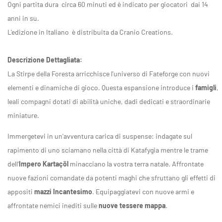
Ogni partita dura circa 60 minuti ed è indicato per giocatori dai 14
anni in su.
L'edizione in Italiano è distribuita da Cranio Creations.
Descrizione Dettagliata:
La Stirpe della Foresta arricchisce l'universo di Fateforge con nuovi
elementi e dinamiche di gioco. Questa espansione introduce i
famigli
,
leali compagni dotati di abilità uniche, dadi dedicati e straordinarie
miniature.
Immergetevi in un'avventura carica di suspense: indagate sul
rapimento di uno sciamano nella città di Katafygia mentre le trame
dell'
Impero Kartaçöl
minacciano la vostra terra natale. Affrontate
nuove fazioni comandate da potenti maghi che sfruttano gli effetti di
appositi
mazzi Incantesimo
. Equipaggiatevi con nuove armi e
affrontate nemici inediti sulle
nuove tessere mappa
.