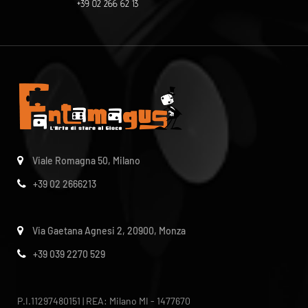
+39 02 266 62 13
Viale Romagna 50, Milano
+39 02 2666213
Via Gaetana Agnesi 2, 20900, Monza
+39 039 2270 529
P.I.11297480151 | REA: Milano MI - 1477670