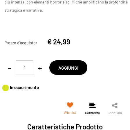
più intensa, con elementi horror e sci-fi che amplificano la profondità
strategica e narrativa.
€ 24,99
Prezzo d'acquisto:
Quantità
AGGIUNGI
In esaurimento
Wishlist
Confronta
Condividi
Caratteristiche Prodotto