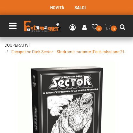
NOVITÀ
SALDI
Open menu
0
0
COOPERATIVI
Escape the Dark Sector - Sindrome mutante (Pack missione 2)