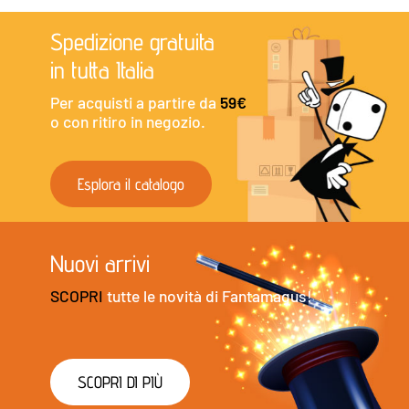
Spedizione gratuita
in tutta Italia
Per acquisti a partire da
59€
o con ritiro in negozio.
Esplora il catalogo
Nuovi arrivi
SCOPRI
tutte le novità di Fantamagus!
SCOPRI DI PIÙ