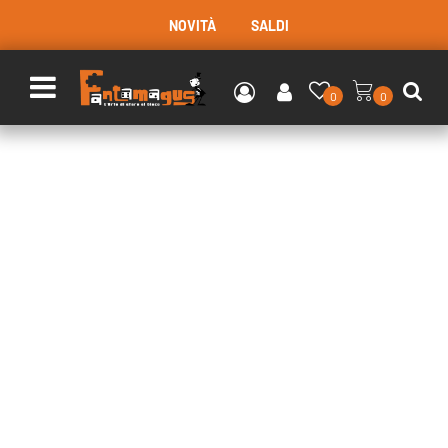
NOVITÀ
SALDI
Open menu
0
0