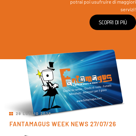
potrai poi usufruire di maggiori
servizi!
SCOPRI DI PIÙ
SUL BLOG
Ultime Notizie
29
LUGLIO
2026
FANTAMAGUS WEEK NEWS 27/07/26