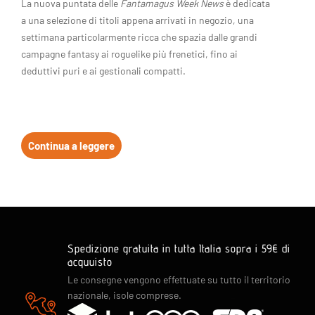
La nuova puntata delle
Fantamagus Week News
è dedicata
a una selezione di titoli appena arrivati in negozio, una
settimana particolarmente ricca che spazia dalle grandi
campagne fantasy ai roguelike più frenetici, fino ai
deduttivi puri e ai gestionali compatti.
Continua a leggere
Spedizione gratuita in tutta Italia sopra i 59€ di
acquuisto
Le consegne vengono effettuate su tutto il territorio
nazionale, isole comprese.